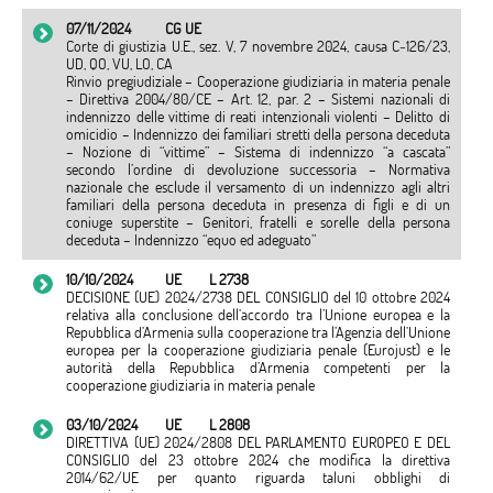
07/11/2024
CG UE
Corte di giustizia U.E., sez. V, 7 novembre 2024, causa C‑126/23,
UD, QO, VU, LO, CA
Rinvio pregiudiziale – Cooperazione giudiziaria in materia penale
– Direttiva 2004/80/CE – Art. 12, par. 2 – Sistemi nazionali di
indennizzo delle vittime di reati intenzionali violenti – Delitto di
omicidio – Indennizzo dei familiari stretti della persona deceduta
– Nozione di “vittime” – Sistema di indennizzo “a cascata”
secondo l’ordine di devoluzione successoria – Normativa
nazionale che esclude il versamento di un indennizzo agli altri
familiari della persona deceduta in presenza di figli e di un
coniuge superstite – Genitori, fratelli e sorelle della persona
deceduta – Indennizzo “equo ed adeguato”
10/10/2024
UE
L 2738
DECISIONE (UE) 2024/2738 DEL CONSIGLIO del 10 ottobre 2024
relativa alla conclusione dell’accordo tra l’Unione europea e la
Repubblica d’Armenia sulla cooperazione tra l’Agenzia dell’Unione
europea per la cooperazione giudiziaria penale (Eurojust) e le
autorità della Repubblica d’Armenia competenti per la
cooperazione giudiziaria in materia penale
03/10/2024
UE
L 2808
DIRETTIVA (UE) 2024/2808 DEL PARLAMENTO EUROPEO E DEL
CONSIGLIO del 23 ottobre 2024 che modifica la direttiva
2014/62/UE per quanto riguarda taluni obblighi di