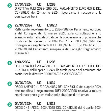
24/04/2024
UE
L 1260
DIRETTIVA (UE) 2024/1260 DEL PARLAMENTO EUROPEO E DEL
CONSIGLIO del 24 aprile 2024 riguardante il recupero e la
confisca dei beni
22/04/2024
UE
L 90251
Rettifica del regolamento (UE) 2024/982 del Parlamento europeo
e del Consiglio, del 13 marzo 2024, sulla consultazione e lo
scambio automatizzati di dati per la cooperazione di polizia e che
modifica le decisioni 2008/615/GAI e 2008/616/GAI del
Consiglio e i regolamenti (UE) 2018/1726, (UE) 2019/817 e (UE)
2019/818 del Parlamento europeo e del Consiglio (regolamento
«Prüm II»)
11/04/2024
UE
L 1203
DIRETTIVA (UE) 2024/1203 DEL PARLAMENTO EUROPEO E DEL
CONSIGLIO dell’11 aprile 2024 sulla tutela penale dell’ambiente, che
sostituisce le direttive 2008/99/CE e 2009/123/CE
04/04/2024
UE
L 1034
REGOLAMENTO (UE) 2024/1034 DEL CONSIGLIO del 4 aprile 2024
che modifica il regolamento (UE) 2020/1998 relativo a misure
restrittive contro gravi violazioni e abusi dei diritti umani
04/04/2024
UE
L 1025
DECISIONE (PESC) 2024/1025 DEL CONSIGLIO del 4 aprile 2024