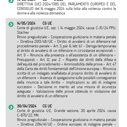
DIRETTIVA (UE) 2024/1385 DEL PARLAMENTO EUROPEO E DEL
CONSIGLIO del 14 maggio 2024 sulla lotta alla violenza contro le
donne e alla violenza domestica
14/05/2024
CG UE
Corte di giustizia U.E., sez. I, 14 maggio 2024, causa C-15/24 PPU,
Stachev
Rinvio pregiudiziale – Cooperazione giudiziaria in materia penale
– Direttiva 2013/48/UE – Diritto di avvalersi di un difensore nel
procedimento penale – Art. 3, par. 6, lett. b) – Deroga temporanea
al diritto di avvalersi di un difensore in circostanze eccezionali –
Art. 9 – Rinuncia alla presenza o all’assistenza di un difensore –
Presupposti – Art. 12, par. 2 – Rispetto dei diritti della difesa e
dell’equità del procedimento – Ammissibilità delle prove – Art. 47
della Carta dei diritti fondamentali dell’Unione europea – Rinuncia
scritta di un indagato analfabeta al proprio diritto di avvalersi di
un difensore – Assenza di spiegazione sulle possibili conseguenze
della rinuncia a tale diritto – Implicazioni su atti di indagine
successivi – Decisione in merito ad una misura di sicurezza
adeguata – Valutazione delle prove ottenute in violazione del
diritto di avvalersi di un difensore
30/04/2024
CG UE
Corte di giustizia U.E., Grande sezione, 30 aprile 2024, causa
C‑670/22, MN
Rinvio pregiudiziale – Cooperazione giudiziaria in materia penale
– Direttiva 2014/41/UE – Ordine europeo di indagine penale –