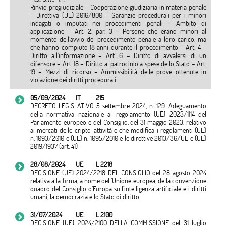
Rinvio pregiudiziale – Cooperazione giudiziaria in materia penale
– Direttiva (UE) 2016/800 – Garanzie procedurali per i minori
indagati o imputati nei procedimenti penali – Ambito di
applicazione – Art. 2, par. 3 – Persone che erano minori al
momento dell’avvio del procedimento penale a loro carico, ma
che hanno compiuto 18 anni durante il procedimento – Art. 4 –
Diritto all’informazione – Art. 6 – Diritto di avvalersi di un
difensore – Art. 18 – Diritto al patrocinio a spese dello Stato – Art.
19 – Mezzi di ricorso – Ammissibilità delle prove ottenute in
violazione dei diritti procedurali
05/09/2024
IT
215
DECRETO LEGISLATIVO 5 settembre 2024, n. 129. Adeguamento
della normativa nazionale al regolamento (UE) 2023/1114 del
Parlamento europeo e del Consiglio, del 31 maggio 2023, relativo
ai mercati delle cripto-attività e che modifica i regolamenti (UE)
n. 1093/2010 e (UE) n. 1095/2010 e le direttive 2013/36/UE e (UE)
2019/1937 (art. 41)
28/08/2024
UE
L 2218
DECISIONE (UE) 2024/2218 DEL CONSIGLIO del 28 agosto 2024
relativa alla firma, a nome dell’Unione europea, della convenzione
quadro del Consiglio d’Europa sull’intelligenza artificiale e i diritti
umani, la democrazia e lo Stato di diritto
31/07/2024
UE
L 2100
DECISIONE (UE) 2024/2100 DELLA COMMISSIONE del 31 luglio