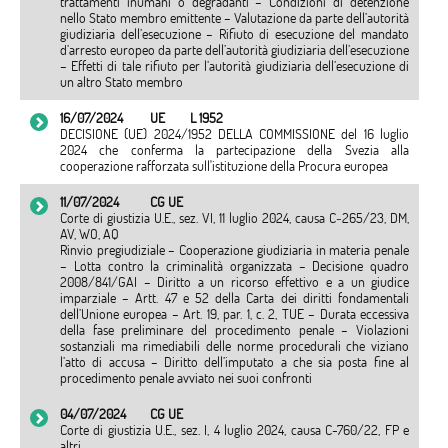
trattamenti inumani o degradanti – Condizioni di detenzione
nello Stato membro emittente – Valutazione da parte dell’autorità
giudiziaria dell’esecuzione – Rifiuto di esecuzione del mandato
d’arresto europeo da parte dell’autorità giudiziaria dell’esecuzione
– Effetti di tale rifiuto per l’autorità giudiziaria dell’esecuzione di
un altro Stato membro
16/07/2024
UE
L 1952
DECISIONE (UE) 2024/1952 DELLA COMMISSIONE del 16 luglio
2024 che conferma la partecipazione della Svezia alla
cooperazione rafforzata sull'istituzione della Procura europea
11/07/2024
CG UE
Corte di giustizia U.E., sez. VI, 11 luglio 2024, causa C‑265/23, DM,
AV, WO, AQ
Rinvio pregiudiziale – Cooperazione giudiziaria in materia penale
– Lotta contro la criminalità organizzata – Decisione quadro
2008/841/GAI – Diritto a un ricorso effettivo e a un giudice
imparziale – Artt. 47 e 52 della Carta dei diritti fondamentali
dell’Unione europea – Art. 19, par. 1, c. 2, TUE – Durata eccessiva
della fase preliminare del procedimento penale – Violazioni
sostanziali ma rimediabili delle norme procedurali che viziano
l’atto di accusa – Diritto dell’imputato a che sia posta fine al
procedimento penale avviato nei suoi confronti
04/07/2024
CG UE
Corte di giustizia U.E., sez. I, 4 luglio 2024, causa C-760/22, FP e
altri