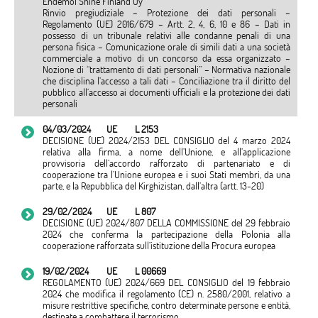
Endemol Shine Finland Oy
Rinvio pregiudiziale – Protezione dei dati personali –
Regolamento (UE) 2016/679 – Artt. 2, 4, 6, 10 e 86 – Dati in
possesso di un tribunale relativi alle condanne penali di una
persona fisica – Comunicazione orale di simili dati a una società
commerciale a motivo di un concorso da essa organizzato –
Nozione di “trattamento di dati personali” – Normativa nazionale
che disciplina l’accesso a tali dati – Conciliazione tra il diritto del
pubblico all’accesso ai documenti ufficiali e la protezione dei dati
personali
04/03/2024
UE
L 2153
DECISIONE (UE) 2024/2153 DEL CONSIGLIO del 4 marzo 2024
relativa alla firma, a nome dell’Unione, e all’applicazione
provvisoria dell’accordo rafforzato di partenariato e di
cooperazione tra l’Unione europea e i suoi Stati membri, da una
parte, e la Repubblica del Kirghizistan, dall’altra (artt. 13-20)
29/02/2024
UE
L 807
DECISIONE (UE) 2024/807 DELLA COMMISSIONE del 29 febbraio
2024 che conferma la partecipazione della Polonia alla
cooperazione rafforzata sull’istituzione della Procura europea
19/02/2024
UE
L 00669
REGOLAMENTO (UE) 2024/669 DEL CONSIGLIO del 19 febbraio
2024 che modifica il regolamento (CE) n. 2580/2001, relativo a
misure restrittive specifiche, contro determinate persone e entità,
destinate a combattere il terrorismo