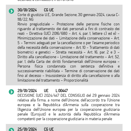
30/01/2024
CG UE
Corte di giustizia U.E., Grande Sezione, 30 gennaio 2024, causa C-
118/22, NG
Rinvio pregiudiziale – Protezione delle persone fisiche con
riguardo al trattamento dei dati personali a fini di contrasto dei
reati – Direttiva (UE) 2016/680 – Art. 4, par. 1, lettere c) ed e) –
Minimizzazione dei dati – Limitazione della conservazione – Art.
5 – Termini adeguati per la cancellazione o per l’esame periodico
della necessità della conservazione – Art. 10 – Trattamento di dati
biometrici e genetici – Stretta necessità – Art. 16, par. 2 e 3 –
Diritto alla cancellazione – Limitazione del trattamento – Art. 52,
par. 1, della Carta dei diritti fondamentali dell’Unione europea –
Persona fisica condannata con sentenza definitiva e
successivamente riabilitata – Termine di conservazione dei dati
fino al decesso – Insussistenza di diritto alla cancellazione o alla
limitazione del trattamento – Proporzionalità
29/01/2024
UE
L 00447
DECISIONE (UE) 2024/447 DEL CONSIGLIO del 29 gennaio 2024
relativa alla firma, a nome dell’Unione, dell’accordo tra l’Unione
europea e la Repubblica d’Armenia sulla cooperazione tra
l’Agenzia dell’Unione europea per la cooperazione giudiziaria
penale (Eurojust) e le autorità della Repubblica d’Armenia
competenti per la cooperazione giudiziaria in materia penale
25/01/2024
CG UE