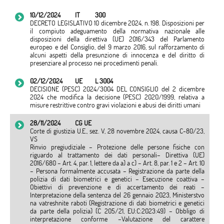
10/12/2024
IT
300
DECRETO LEGISLATIVO 10 dicembre 2024, n. 198. Disposizioni per
il compiuto adeguamento della normativa nazionale alle
disposizioni della direttiva (UE) 2016/343 del Parlamento
europeo e del Consiglio, del 9 marzo 2016, sul rafforzamento di
alcuni aspetti della presunzione di innocenza e del diritto di
presenziare al processo nei procedimenti penali.
02/12/2024
UE
L 3004
DECISIONE (PESC) 2024/3004 DEL CONSIGLIO del 2 dicembre
2024 che modifica la decisione (PESC) 2020/1999, relativa a
misure restrittive contro gravi violazioni e abusi dei diritti umani
28/11/2024
CG UE
Corte di giustizia U.E., sez. V, 28 novembre 2024, causa C-80/23,
VS
Rinvio pregiudiziale – Protezione delle persone fisiche con
riguardo al trattamento dei dati personali– Direttiva (UE)
2016/680 – Art. 4, par. 1, lettere da a) a c) – Art. 8, par. 1 e 2 – Art. 10
– Persona formalmente accusata – Registrazione da parte della
polizia di dati biometrici e genetici – Esecuzione coattiva –
Obiettivi di prevenzione e di accertamento dei reati –
Interpretazione della sentenza del 26 gennaio 2023, Ministerstvo
na vatreshnite raboti (Registrazione di dati biometrici e genetici
da parte della polizia) (C 205/21, EU:C:2023:49) – Obbligo di
interpretazione conforme –Valutazione del carattere