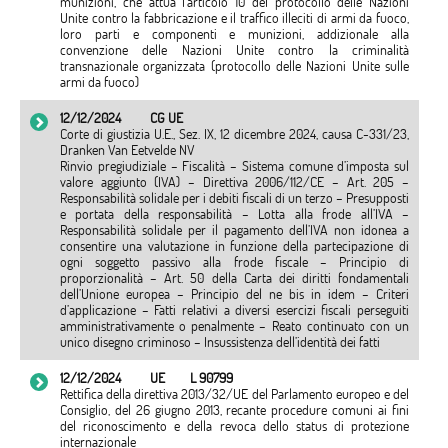
munizioni, che attua l'articolo 10 del protocollo delle Nazioni
Unite contro la fabbricazione e il traffico illeciti di armi da fuoco,
loro parti e componenti e munizioni, addizionale alla
convenzione delle Nazioni Unite contro la criminalità
transnazionale organizzata (protocollo delle Nazioni Unite sulle
armi da fuoco)
12/12/2024
CG UE
Corte di giustizia U.E., Sez. IX, 12 dicembre 2024, causa C-331/23,
Dranken Van Eetvelde NV
Rinvio pregiudiziale – Fiscalità – Sistema comune d’imposta sul
valore aggiunto (IVA) – Direttiva 2006/112/CE – Art. 205 –
Responsabilità solidale per i debiti fiscali di un terzo – Presupposti
e portata della responsabilità – Lotta alla frode all’IVA –
Responsabilità solidale per il pagamento dell’IVA non idonea a
consentire una valutazione in funzione della partecipazione di
ogni soggetto passivo alla frode fiscale – Principio di
proporzionalità – Art. 50 della Carta dei diritti fondamentali
dell’Unione europea – Principio del ne bis in idem – Criteri
d’applicazione – Fatti relativi a diversi esercizi fiscali perseguiti
amministrativamente o penalmente – Reato continuato con un
unico disegno criminoso – Insussistenza dell’identità dei fatti
12/12/2024
UE
L 90799
Rettifica della direttiva 2013/32/UE del Parlamento europeo e del
Consiglio, del 26 giugno 2013, recante procedure comuni ai fini
del riconoscimento e della revoca dello status di protezione
internazionale