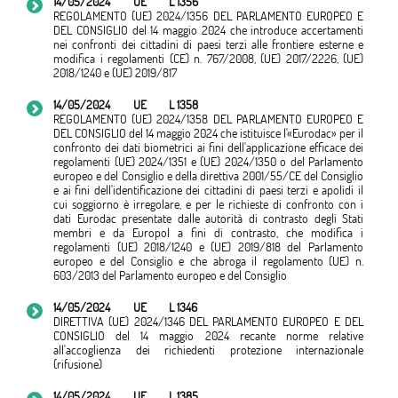
14/05/2024
UE
L 1356
REGOLAMENTO (UE) 2024/1356 DEL PARLAMENTO EUROPEO E
DEL CONSIGLIO del 14 maggio 2024 che introduce accertamenti
nei confronti dei cittadini di paesi terzi alle frontiere esterne e
modifica i regolamenti (CE) n. 767/2008, (UE) 2017/2226, (UE)
2018/1240 e (UE) 2019/817
14/05/2024
UE
L 1358
REGOLAMENTO (UE) 2024/1358 DEL PARLAMENTO EUROPEO E
DEL CONSIGLIO del 14 maggio 2024 che istituisce l'«Eurodac» per il
confronto dei dati biometrici ai fini dell'applicazione efficace dei
regolamenti (UE) 2024/1351 e (UE) 2024/1350 o del Parlamento
europeo e del Consiglio e della direttiva 2001/55/CE del Consiglio
e ai fini dell'identificazione dei cittadini di paesi terzi e apolidi il
cui soggiorno è irregolare, e per le richieste di confronto con i
dati Eurodac presentate dalle autorità di contrasto degli Stati
membri e da Europol a fini di contrasto, che modifica i
regolamenti (UE) 2018/1240 e (UE) 2019/818 del Parlamento
europeo e del Consiglio e che abroga il regolamento (UE) n.
603/2013 del Parlamento europeo e del Consiglio
14/05/2024
UE
L 1346
DIRETTIVA (UE) 2024/1346 DEL PARLAMENTO EUROPEO E DEL
CONSIGLIO del 14 maggio 2024 recante norme relative
all'accoglienza dei richiedenti protezione internazionale
(rifusione)
14/05/2024
UE
L 1385