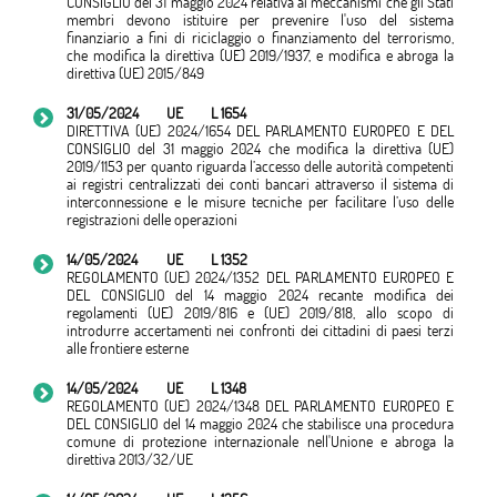
CONSIGLIO del 31 maggio 2024 relativa ai meccanismi che gli Stati
membri devono istituire per prevenire l'uso del sistema
finanziario a fini di riciclaggio o finanziamento del terrorismo,
che modifica la direttiva (UE) 2019/1937, e modifica e abroga la
direttiva (UE) 2015/849
31/05/2024
UE
L 1654
DIRETTIVA (UE) 2024/1654 DEL PARLAMENTO EUROPEO E DEL
CONSIGLIO del 31 maggio 2024 che modifica la direttiva (UE)
2019/1153 per quanto riguarda l’accesso delle autorità competenti
ai registri centralizzati dei conti bancari attraverso il sistema di
interconnessione e le misure tecniche per facilitare l’uso delle
registrazioni delle operazioni
14/05/2024
UE
L 1352
REGOLAMENTO (UE) 2024/1352 DEL PARLAMENTO EUROPEO E
DEL CONSIGLIO del 14 maggio 2024 recante modifica dei
regolamenti (UE) 2019/816 e (UE) 2019/818, allo scopo di
introdurre accertamenti nei confronti dei cittadini di paesi terzi
alle frontiere esterne
14/05/2024
UE
L 1348
REGOLAMENTO (UE) 2024/1348 DEL PARLAMENTO EUROPEO E
DEL CONSIGLIO del 14 maggio 2024 che stabilisce una procedura
comune di protezione internazionale nell'Unione e abroga la
direttiva 2013/32/UE