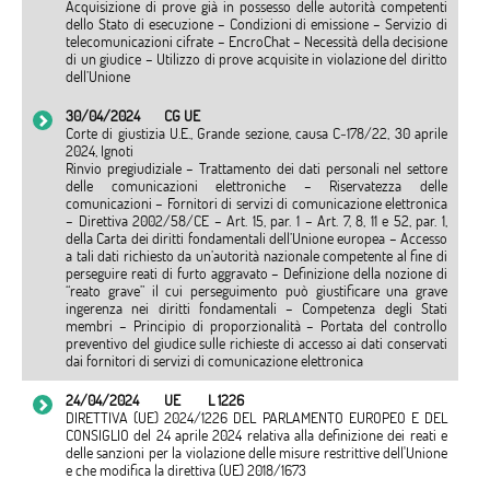
Acquisizione di prove già in possesso delle autorità competenti
dello Stato di esecuzione – Condizioni di emissione – Servizio di
telecomunicazioni cifrate – EncroChat – Necessità della decisione
di un giudice – Utilizzo di prove acquisite in violazione del diritto
dell’Unione
30/04/2024
CG UE
Corte di giustizia U.E., Grande sezione, causa C‑178/22, 30 aprile
2024, Ignoti
Rinvio pregiudiziale – Trattamento dei dati personali nel settore
delle comunicazioni elettroniche – Riservatezza delle
comunicazioni – Fornitori di servizi di comunicazione elettronica
– Direttiva 2002/58/CE – Art. 15, par. 1 – Art. 7, 8, 11 e 52, par. 1,
della Carta dei diritti fondamentali dell’Unione europea – Accesso
a tali dati richiesto da un’autorità nazionale competente al fine di
perseguire reati di furto aggravato – Definizione della nozione di
“reato grave” il cui perseguimento può giustificare una grave
ingerenza nei diritti fondamentali – Competenza degli Stati
membri – Principio di proporzionalità – Portata del controllo
preventivo del giudice sulle richieste di accesso ai dati conservati
dai fornitori di servizi di comunicazione elettronica
24/04/2024
UE
L 1226
DIRETTIVA (UE) 2024/1226 DEL PARLAMENTO EUROPEO E DEL
CONSIGLIO del 24 aprile 2024 relativa alla definizione dei reati e
delle sanzioni per la violazione delle misure restrittive dell'Unione
e che modifica la direttiva (UE) 2018/1673