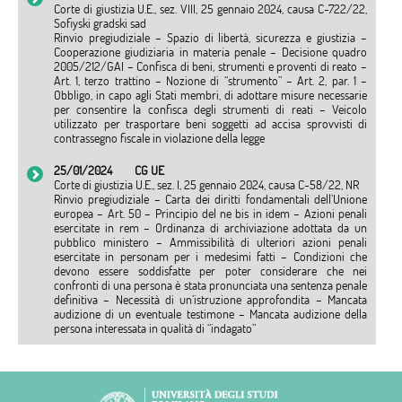
Corte di giustizia U.E., sez. VIII, 25 gennaio 2024, causa C-722/22,
Sofiyski gradski sad
Rinvio pregiudiziale – Spazio di libertà, sicurezza e giustizia –
Cooperazione giudiziaria in materia penale – Decisione quadro
2005/212/GAI – Confisca di beni, strumenti e proventi di reato –
Art. 1, terzo trattino – Nozione di “strumento” – Art. 2, par. 1 –
Obbligo, in capo agli Stati membri, di adottare misure necessarie
per consentire la confisca degli strumenti di reati – Veicolo
utilizzato per trasportare beni soggetti ad accisa sprovvisti di
contrassegno fiscale in violazione della legge
25/01/2024
CG UE
Corte di giustizia U.E., sez. I, 25 gennaio 2024, causa C-58/22, NR
Rinvio pregiudiziale – Carta dei diritti fondamentali dell’Unione
europea – Art. 50 – Principio del ne bis in idem – Azioni penali
esercitate in rem – Ordinanza di archiviazione adottata da un
pubblico ministero – Ammissibilità di ulteriori azioni penali
esercitate in personam per i medesimi fatti – Condizioni che
devono essere soddisfatte per poter considerare che nei
confronti di una persona è stata pronunciata una sentenza penale
definitiva – Necessità di un’istruzione approfondita – Mancata
audizione di un eventuale testimone – Mancata audizione della
persona interessata in qualità di “indagato”