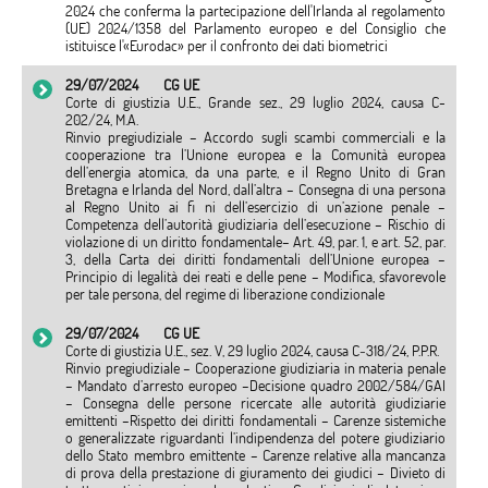
2024 che conferma la partecipazione dell'Irlanda al regolamento
(UE) 2024/1358 del Parlamento europeo e del Consiglio che
istituisce l'«Eurodac» per il confronto dei dati biometrici
29/07/2024
CG UE
Corte di giustizia U.E., Grande sez., 29 luglio 2024, causa C-
202/24, M.A.
Rinvio pregiudiziale – Accordo sugli scambi commerciali e la
cooperazione tra l’Unione europea e la Comunità europea
dell’energia atomica, da una parte, e il Regno Unito di Gran
Bretagna e Irlanda del Nord, dall’altra – Consegna di una persona
al Regno Unito ai fi ni dell’esercizio di un’azione penale –
Competenza dell’autorità giudiziaria dell’esecuzione – Rischio di
violazione di un diritto fondamentale– Art. 49, par. 1, e art. 52, par.
3, della Carta dei diritti fondamentali dell’Unione europea –
Principio di legalità dei reati e delle pene – Modifica, sfavorevole
per tale persona, del regime di liberazione condizionale
29/07/2024
CG UE
Corte di giustizia U.E., sez. V, 29 luglio 2024, causa C‑318/24, P.P.R.
Rinvio pregiudiziale – Cooperazione giudiziaria in materia penale
– Mandato d’arresto europeo –Decisione quadro 2002/584/GAI
– Consegna delle persone ricercate alle autorità giudiziarie
emittenti –Rispetto dei diritti fondamentali – Carenze sistemiche
o generalizzate riguardanti l’indipendenza del potere giudiziario
dello Stato membro emittente – Carenze relative alla mancanza
di prova della prestazione di giuramento dei giudici – Divieto di