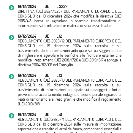
19/12/2024
UE
L 3237
DIRETTIVA (UE) 2024/3237 DEL PARLAMENTO EUROPEO E DEL
CONSIGLIO del 19 dicembre 2024 che modifica la direttiva (UE)
2015/413 intesa ad agevolare lo scambio transfrontaliero di
informazioni sulle infrazioni in materia di sicurezza stradale
19/12/2024
UE
L 12
REGOLAMENTO (UE) 2025/12 DEL PARLAMENTO EUROPEO E DEL
CONSIGLIO del 19 dicembre 2024 sulla raccolta e sul
trasferimento delle informazioni anticipate sui passeggeri al fine
di migliorare e agevolare le verifiche alle frontiere esterne, che
modifica i regolamenti (UE) 2018/1726 e (UE) 2019/817 e abroga la
direttiva 2004/82/CE del Consiglio
19/12/2024
UE
L 13
REGOLAMENTO (UE) 2025/13 DEL PARLAMENTO EUROPEO E DEL
CONSIGLIO del 19 dicembre 2024 sulla raccolta e sul
trasferimento di informazioni anticipate sui passeggeri a fini di
prevenzione, accertamento, indagine e azione penale riguardo ai
reati di terrorismo e ai reati gravi, e che modifica il regolamento
(UE) 2019/818
19/12/2024
UE
L 41
REGOLAMENTO (UE) 2025/41 DEL PARLAMENTO EUROPEO E DEL
CONSIGLIO del 19 dicembre 2024 sulle misure di importazione,
esportazione e transito di armi da fuoco, componenti essenziali e