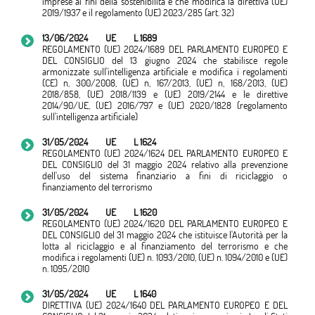
imprese ai fini della sostenibilità e che modifica la direttiva (UE)
2019/1937 e il regolamento (UE) 2023/285 (art. 32)
13/06/2024
UE
L 1689
REGOLAMENTO (UE) 2024/1689 DEL PARLAMENTO EUROPEO E
DEL CONSIGLIO del 13 giugno 2024 che stabilisce regole
armonizzate sull'intelligenza artificiale e modifica i regolamenti
(CE) n, 300/2008, (UE) n, 167/2013, (UE) n, 168/2013, (UE)
2018/858, (UE) 2018/1139 e (UE) 2019/2144 e le direttive
2014/90/UE, (UE) 2016/797 e (UE) 2020/1828 (regolamento
sull'intelligenza artificiale)
31/05/2024
UE
L 1624
REGOLAMENTO (UE) 2024/1624 DEL PARLAMENTO EUROPEO E
DEL CONSIGLIO del 31 maggio 2024 relativo alla prevenzione
dell'uso del sistema finanziario a fini di riciclaggio o
finanziamento del terrorismo
31/05/2024
UE
L 1620
REGOLAMENTO (UE) 2024/1620 DEL PARLAMENTO EUROPEO E
DEL CONSIGLIO del 31 maggio 2024 che istituisce l'Autorità per la
lotta al riciclaggio e al finanziamento del terrorismo e che
modifica i regolamenti (UE) n. 1093/2010, (UE) n. 1094/2010 e (UE)
n. 1095/2010
31/05/2024
UE
L 1640
DIRETTIVA (UE) 2024/1640 DEL PARLAMENTO EUROPEO E DEL