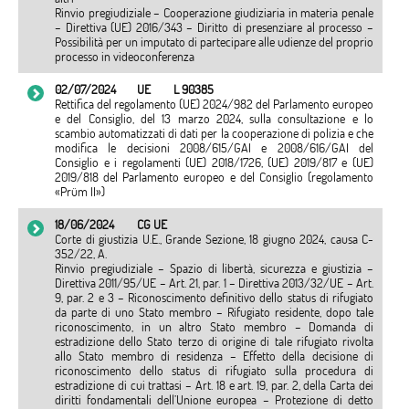
Rinvio pregiudiziale – Cooperazione giudiziaria in materia penale
– Direttiva (UE) 2016/343 – Diritto di presenziare al processo –
Possibilità per un imputato di partecipare alle udienze del proprio
processo in videoconferenza
02/07/2024
UE
L 90385
Rettifica del regolamento (UE) 2024/982 del Parlamento europeo
e del Consiglio, del 13 marzo 2024, sulla consultazione e lo
scambio automatizzati di dati per la cooperazione di polizia e che
modifica le decisioni 2008/615/GAI e 2008/616/GAI del
Consiglio e i regolamenti (UE) 2018/1726, (UE) 2019/817 e (UE)
2019/818 del Parlamento europeo e del Consiglio (regolamento
«Prüm II»)
18/06/2024
CG UE
Corte di giustizia U.E., Grande Sezione, 18 giugno 2024, causa C-
352/22, A.
Rinvio pregiudiziale – Spazio di libertà, sicurezza e giustizia –
Direttiva 2011/95/UE – Art. 21, par. 1 – Direttiva 2013/32/UE – Art.
9, par. 2 e 3 – Riconoscimento definitivo dello status di rifugiato
da parte di uno Stato membro – Rifugiato residente, dopo tale
riconoscimento, in un altro Stato membro – Domanda di
estradizione dello Stato terzo di origine di tale rifugiato rivolta
allo Stato membro di residenza – Effetto della decisione di
riconoscimento dello status di rifugiato sulla procedura di
estradizione di cui trattasi – Art. 18 e art. 19, par. 2, della Carta dei
diritti fondamentali dell’Unione europea – Protezione di detto