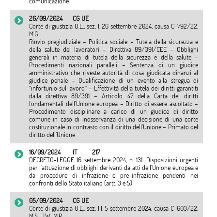
comunicazione
26/09/2024
CG UE
Corte di giustizia U.E., sez. I, 26 settembre 2024, causa C‑792/22,
M.G.
Rinvio pregiudiziale – Politica sociale – Tutela della sicurezza e
della salute dei lavoratori – Direttiva 89/391/CEE – Obblighi
generali in materia di tutela della sicurezza e della salute –
Procedimenti nazionali paralleli – Sentenza di un giudice
amministrativo che riveste autorità di cosa giudicata dinanzi al
giudice penale – Qualificazione di un evento alla stregua di
“infortunio sul lavoro” – Effettività della tutela dei diritti garantiti
dalla direttiva 89/391 – Articolo 47 della Carta dei diritti
fondamentali dell’Unione europea – Diritto di essere ascoltato –
Procedimento disciplinare a carico di un giudice di diritto
comune in caso di inosservanza di una decisione di una corte
costituzionale in contrasto con il diritto dell’Unione – Primato del
diritto dell’Unione
16/09/2024
IT
217
DECRETO-LEGGE 16 settembre 2024, n. 131. Disposizioni urgenti
per l'attuazione di obblighi derivanti da atti dell'Unione europea e
da procedure di infrazione e pre-infrazione pendenti nei
confronti dello Stato italiano (artt. 3 e 5)
05/09/2024
CG UE
Corte di giustizia U.E., sez. III, 5 settembre 2024, causa C-603/22,
M.S., J.W., M.P.