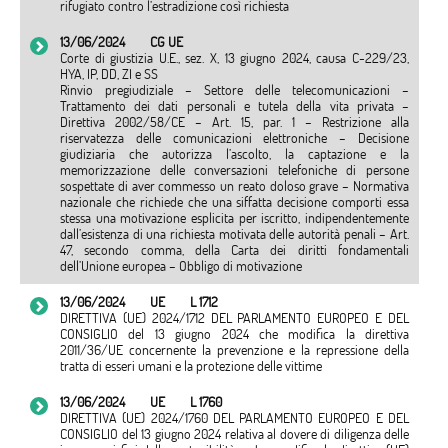
rifugiato contro l’estradizione così richiesta
13/06/2024
CG UE
Corte di giustizia U.E., sez. X, 13 giugno 2024, causa C-229/23,
HYA, IP, DD, ZI e SS
Rinvio pregiudiziale – Settore delle telecomunicazioni –
Trattamento dei dati personali e tutela della vita privata –
Direttiva 2002/58/CE – Art. 15, par. 1 – Restrizione alla
riservatezza delle comunicazioni elettroniche – Decisione
giudiziaria che autorizza l’ascolto, la captazione e la
memorizzazione delle conversazioni telefoniche di persone
sospettate di aver commesso un reato doloso grave – Normativa
nazionale che richiede che una siffatta decisione comporti essa
stessa una motivazione esplicita per iscritto, indipendentemente
dall’esistenza di una richiesta motivata delle autorità penali – Art.
47, secondo comma, della Carta dei diritti fondamentali
dell’Unione europea – Obbligo di motivazione
13/06/2024
UE
L 1712
DIRETTIVA (UE) 2024/1712 DEL PARLAMENTO EUROPEO E DEL
CONSIGLIO del 13 giugno 2024 che modifica la direttiva
2011/36/UE concernente la prevenzione e la repressione della
tratta di esseri umani e la protezione delle vittime
13/06/2024
UE
L 1760
DIRETTIVA (UE) 2024/1760 DEL PARLAMENTO EUROPEO E DEL
CONSIGLIO del 13 giugno 2024 relativa al dovere di diligenza delle