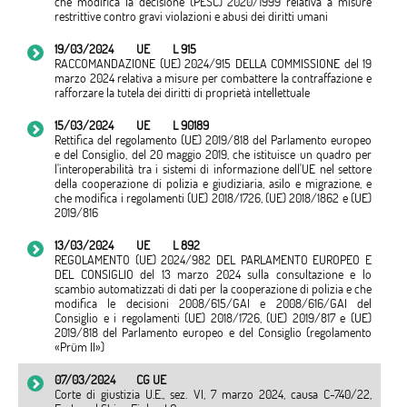
che modifica la decisione (PESC) 2020/1999 relativa a misure
restrittive contro gravi violazioni e abusi dei diritti umani
19/03/2024
UE
L 915
RACCOMANDAZIONE (UE) 2024/915 DELLA COMMISSIONE del 19
marzo 2024 relativa a misure per combattere la contraffazione e
rafforzare la tutela dei diritti di proprietà intellettuale
15/03/2024
UE
L 90189
Rettifica del regolamento (UE) 2019/818 del Parlamento europeo
e del Consiglio, del 20 maggio 2019, che istituisce un quadro per
l'interoperabilità tra i sistemi di informazione dell'UE nel settore
della cooperazione di polizia e giudiziaria, asilo e migrazione, e
che modifica i regolamenti (UE) 2018/1726, (UE) 2018/1862 e (UE)
2019/816
13/03/2024
UE
L 892
REGOLAMENTO (UE) 2024/982 DEL PARLAMENTO EUROPEO E
DEL CONSIGLIO del 13 marzo 2024 sulla consultazione e lo
scambio automatizzati di dati per la cooperazione di polizia e che
modifica le decisioni 2008/615/GAI e 2008/616/GAI del
Consiglio e i regolamenti (UE) 2018/1726, (UE) 2019/817 e (UE)
2019/818 del Parlamento europeo e del Consiglio (regolamento
«Prüm II»)
07/03/2024
CG UE
Corte di giustizia U.E., sez. VI, 7 marzo 2024, causa C-740/22,