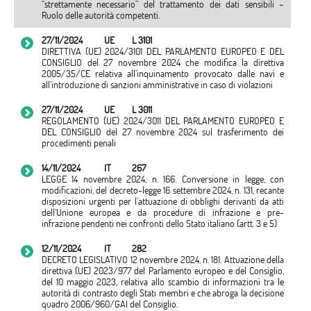
“strettamente necessario” del trattamento dei dati sensibili –
Ruolo delle autorità competenti.
27/11/2024
UE
L 3101
DIRETTIVA (UE) 2024/3101 DEL PARLAMENTO EUROPEO E DEL
CONSIGLIO del 27 novembre 2024 che modifica la direttiva
2005/35/CE relativa all’inquinamento provocato dalle navi e
all’introduzione di sanzioni amministrative in caso di violazioni
27/11/2024
UE
L 3011
REGOLAMENTO (UE) 2024/3011 DEL PARLAMENTO EUROPEO E
DEL CONSIGLIO del 27 novembre 2024 sul trasferimento dei
procedimenti penali
14/11/2024
IT
267
LEGGE 14 novembre 2024, n. 166. Conversione in legge, con
modificazioni, del decreto-legge 16 settembre 2024, n. 131, recante
disposizioni urgenti per l’attuazione di obblighi derivanti da atti
dell’Unione europea e da procedure di infrazione e pre-
infrazione pendenti nei confronti dello Stato italiano (artt. 3 e 5)
12/11/2024
IT
282
DECRETO LEGISLATIVO 12 novembre 2024, n. 181. Attuazione della
direttiva (UE) 2023/977 del Parlamento europeo e del Consiglio,
del 10 maggio 2023, relativa allo scambio di informazioni tra le
autorità di contrasto degli Stati membri e che abroga la decisione
quadro 2006/960/GAI del Consiglio.