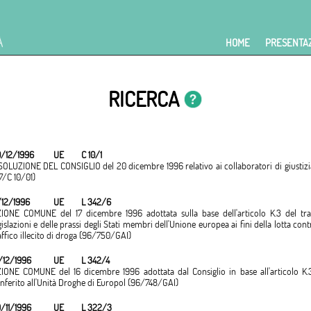
HOME
PRESENTA
RICERCA
/12/1996
UE
C 10/1
SOLUZIONE DEL CONSIGLIO del 20 dicembre 1996 relativo ai collaboratori di giustizia 
7/C 10/01)
/12/1996
UE
L 342/6
IONE COMUNE del 17 dicembre 1996 adottata sulla base dell'articolo K.3 del trat
gislazioni e delle prassi degli Stati membri dell'Unione europea ai fini della lotta co
affico illecito di droga (96/750/GAI)
/12/1996
UE
L 342/4
IONE COMUNE del 16 dicembre 1996 adottata dal Consiglio in base all'articolo K.3
nferito all'Unità Droghe di Europol (96/748/GAI)
/11/1996
UE
L 322/3