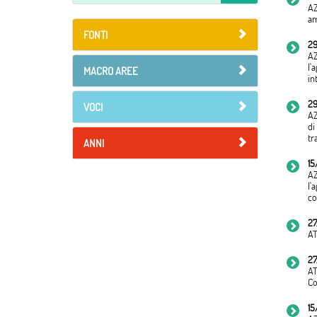
AZ
am
FONTI
29
AZ
l'
MACRO AREE
in
29
VOCI
AZ
di
tr
ANNI
15
AZ
l'
co
27
AT
27
AT
Co
15