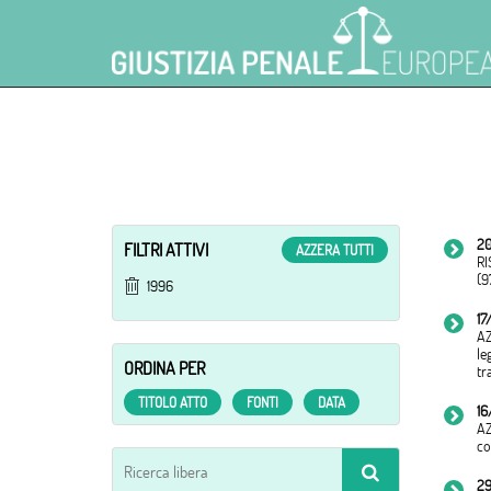
20
FILTRI ATTIVI
AZZERA TUTTI
RI
(9
1996
17
AZ
le
ORDINA PER
tr
TITOLO ATTO
FONTI
DATA
16
AZ
co
29