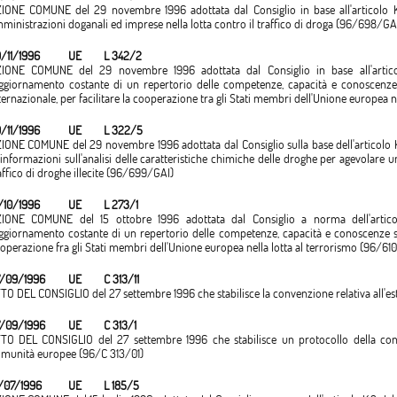
IONE COMUNE del 29 novembre 1996 adottata dal Consiglio in base all'articolo K.
ministrazioni doganali ed imprese nella lotta contro il traffico di droga (96/698/GA
/11/1996
UE
L 342/2
IONE COMUNE del 29 novembre 1996 adottata dal Consiglio in base all'articolo 
aggiornamento costante di un repertorio delle competenze, capacità e conoscenze sp
ternazionale, per facilitare la cooperazione tra gli Stati membri dell'Unione europea n
/11/1996
UE
L 322/5
IONE COMUNE del 29 novembre 1996 adottata dal Consiglio sulla base dell'articolo K
 informazioni sull'analisi delle caratteristiche chimiche delle droghe per agevolare 
affico di droghe illecite (96/699/GAI)
/10/1996
UE
L 273/1
IONE COMUNE del 15 ottobre 1996 adottata dal Consiglio a norma dell'articolo 
aggiornamento costante di un repertorio delle competenze, capacità e conoscenze spec
operazione fra gli Stati membri dell'Unione europea nella lotta al terrorismo (96/61
/09/1996
UE
C 313/11
TO DEL CONSIGLIO del 27 settembre 1996 che stabilisce la convenzione relativa all'es
/09/1996
UE
C 313/1
TO DEL CONSIGLIO del 27 settembre 1996 che stabilisce un protocollo della convenz
munità europee (96/C 313/01)
/07/1996
UE
L 185/5