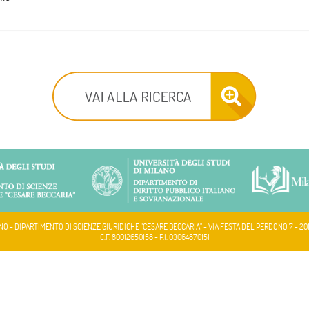
NO - DIPARTIMENTO DI SCIENZE GIURIDICHE "CESARE BECCARIA" - VIA FESTA DEL PERDONO 7 - 20
C.F. 80012650158 - P.I. 03064870151