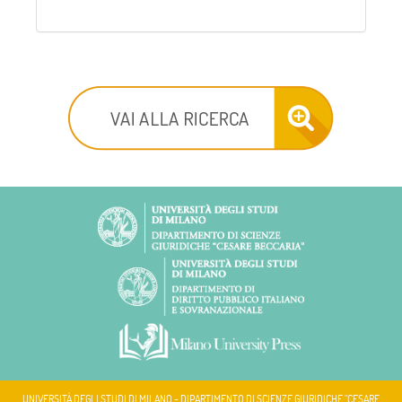
UNIVERSITÀ DEGLI STUDI DI MILANO - DIPARTIMENTO DI SCIENZE GIURIDICHE "CESARE