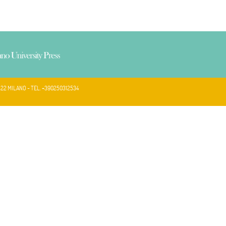
122 MILANO - TEL. +390250312534