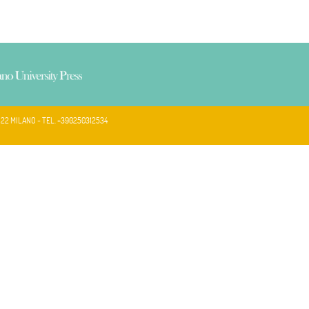
122 MILANO - TEL. +390250312534