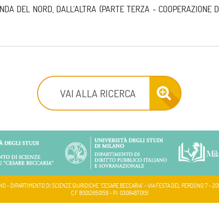
NDA DEL NORD, DALL'ALTRA (PARTE TERZA - COOPERAZIONE D
NO - DIPARTIMENTO DI SCIENZE GIURIDICHE "CESARE BECCARIA" - VIA FESTA DEL PERDONO 7 - 20
C.F. 80012650158 - P.I. 03064870151