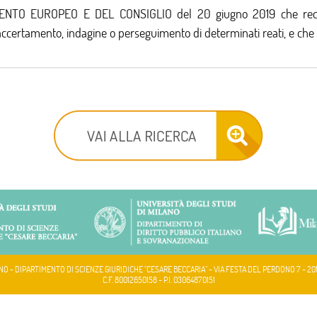
TO EUROPEO E DEL CONSIGLIO del 20 giugno 2019 che reca dis
ne, accertamento, indagine o perseguimento di determinati reati, e 
NO - DIPARTIMENTO DI SCIENZE GIURIDICHE "CESARE BECCARIA" - VIA FESTA DEL PERDONO 7 - 20
C.F. 80012650158 - P.I. 03064870151