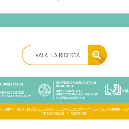
NO - DIPARTIMENTO DI SCIENZE GIURIDICHE "CESARE BECCARIA" - VIA FESTA DEL PERDONO 7 - 20
C.F. 80012650158 - P.I. 03064870151