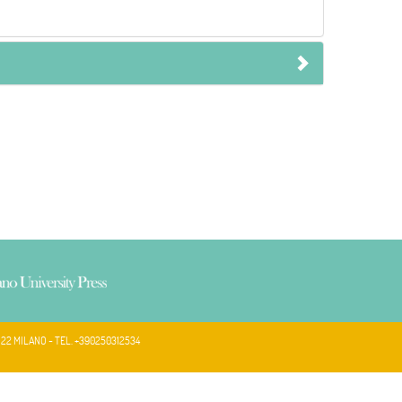
122 MILANO - TEL. +390250312534