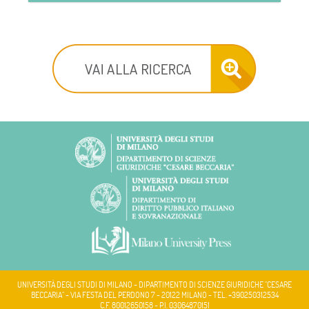
UNIVERSITÀ DEGLI STUDI DI MILANO - DIPARTIMENTO DI SCIENZE GIURIDICHE "CESARE
BECCARIA" - VIA FESTA DEL PERDONO 7 - 20122 MILANO - TEL. +390250312534
C.F. 80012650158 - P.I. 03064870151