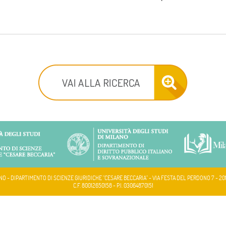
NO - DIPARTIMENTO DI SCIENZE GIURIDICHE "CESARE BECCARIA" - VIA FESTA DEL PERDONO 7 - 20
C.F. 80012650158 - P.I. 03064870151