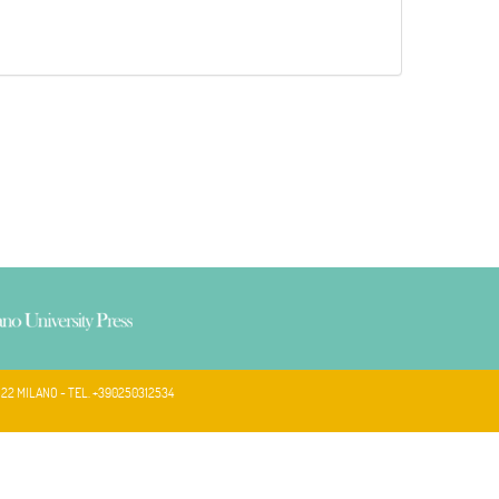
122 MILANO - TEL. +390250312534