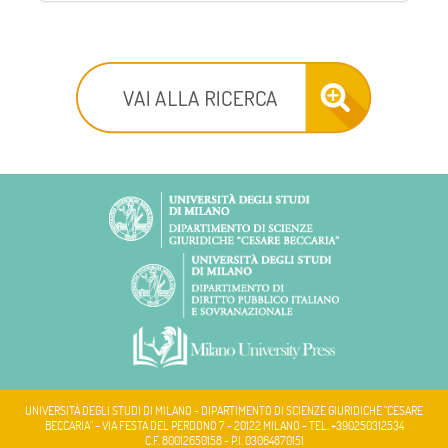
UNIVERSITÀ DEGLI STUDI DI MILANO - DIPARTIMENTO DI SCIENZE GIURIDICHE "CESARE
BECCARIA" - VIA FESTA DEL PERDONO 7 - 20122 MILANO - TEL. +390250312534
C.F. 80012650158 - P.I. 03064870151