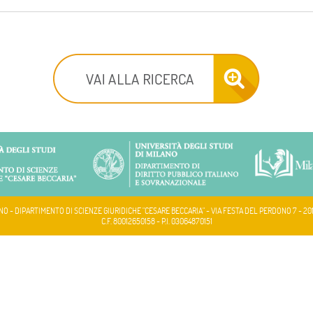
NO - DIPARTIMENTO DI SCIENZE GIURIDICHE "CESARE BECCARIA" - VIA FESTA DEL PERDONO 7 - 20
C.F. 80012650158 - P.I. 03064870151