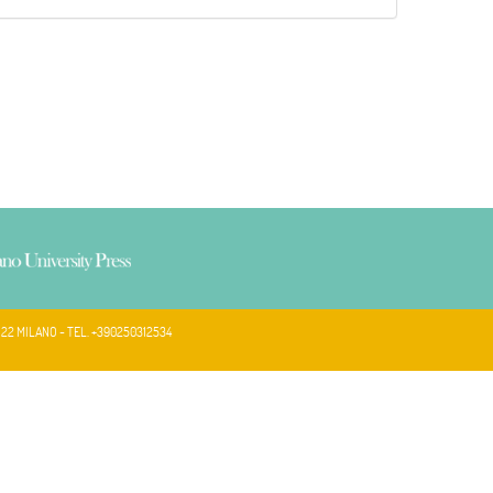
122 MILANO - TEL. +390250312534