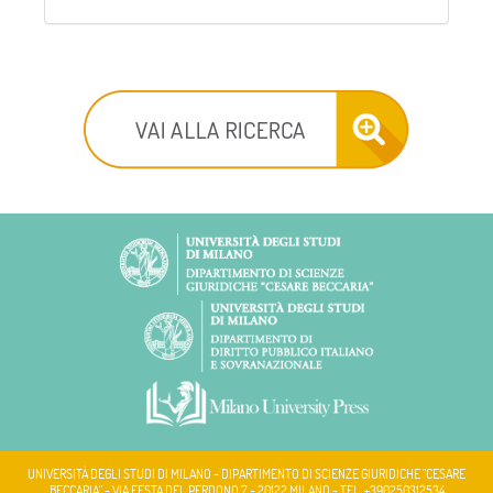
UNIVERSITÀ DEGLI STUDI DI MILANO - DIPARTIMENTO DI SCIENZE GIURIDICHE "CESARE
BECCARIA" - VIA FESTA DEL PERDONO 7 - 20122 MILANO - TEL. +390250312534