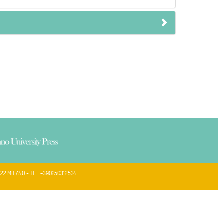
122 MILANO - TEL. +390250312534