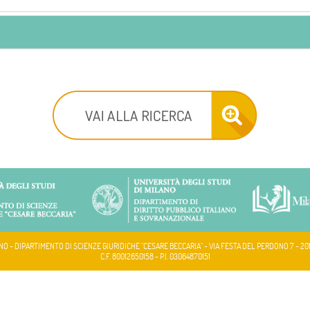
NO - DIPARTIMENTO DI SCIENZE GIURIDICHE "CESARE BECCARIA" - VIA FESTA DEL PERDONO 7 - 20
C.F. 80012650158 - P.I. 03064870151