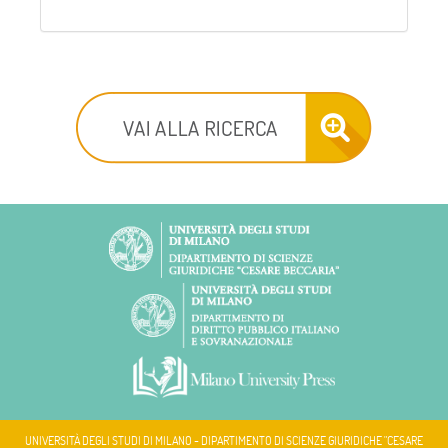
UNIVERSITÀ DEGLI STUDI DI MILANO - DIPARTIMENTO DI SCIENZE GIURIDICHE "CESARE