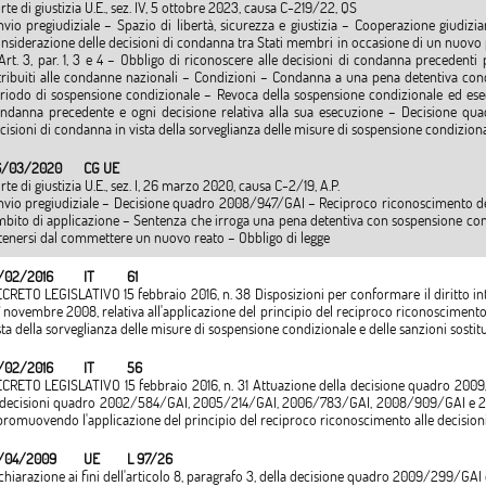
rte di giustizia U.E., sez. IV, 5 ottobre 2023, causa C-219/22, QS
nvio pregiudiziale – Spazio di libertà, sicurezza e giustizia – Cooperazione giudi
nsiderazione delle decisioni di condanna tra Stati membri in occasione di un nuovo p
Art. 3, par. 1, 3 e 4 – Obbligo di riconoscere alle decisioni di condanna precedenti p
tribuiti alle condanne nazionali – Condizioni – Condanna a una pena detentiva c
riodo di sospensione condizionale – Revoca della sospensione condizionale ed esecu
ndanna precedente e ogni decisione relativa alla sua esecuzione – Decisione qua
cisioni di condanna in vista della sorveglianza delle misure di sospensione condizion
6/03/2020
CG UE
rte di giustizia U.E., sez. I, 26 marzo 2020, causa C-2/19, A.P.
nvio pregiudiziale – Decisione quadro 2008/947/GAI – Reciproco riconoscimento dell
bito di applicazione – Sentenza che irroga una pena detentiva con sospensione cond
tenersi dal commettere un nuovo reato – Obbligo di legge
/02/2016
IT
61
CRETO LEGISLATIVO 15 febbraio 2016, n. 38 Disposizioni per conformare il diritto in
 novembre 2008, relativa all'applicazione del principio del reciproco riconoscimento 
sta della sorveglianza delle misure di sospensione condizionale e delle sanzioni sostitu
/02/2016
IT
56
CRETO LEGISLATIVO 15 febbraio 2016, n. 31 Attuazione della decisione quadro 2009
 decisioni quadro 2002/584/GAI, 2005/214/GAI, 2006/783/GAI, 2008/909/GAI e 2008
promuovendo l'applicazione del principio del reciproco riconoscimento alle decisioni 
/04/2009
UE
L 97/26
chiarazione ai fini dell'articolo 8, paragrafo 3, della decisione quadro 2009/299/GAI 