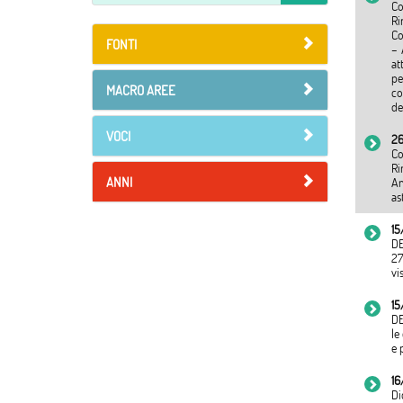
Co
Ri
Co
FONTI
– 
at
pe
MACRO AREE
co
de
VOCI
2
Co
Ri
ANNI
Am
as
15
DE
27
vi
15
DE
le
e 
16
Di