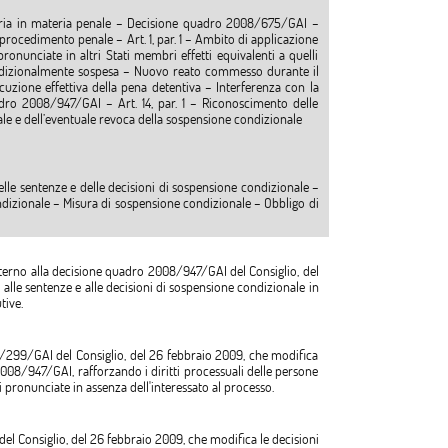
ziaria in materia penale – Decisione quadro 2008/675/GAI –
rocedimento penale – Art. 1, par. 1 – Ambito di applicazione
ronunciate in altri Stati membri effetti equivalenti a quelli
ondizionalmente sospesa – Nuovo reato commesso durante il
zione effettiva della pena detentiva – Interferenza con la
dro 2008/947/GAI – Art. 14, par. 1 – Riconoscimento delle
ale e dell’eventuale revoca della sospensione condizionale
e sentenze e delle decisioni di sospensione condizionale –
izionale – Misura di sospensione condizionale – Obbligo di
terno alla decisione quadro 2008/947/GAI del Consiglio, del
alle sentenze e alle decisioni di sospensione condizionale in
tive.
/299/GAI del Consiglio, del 26 febbraio 2009, che modifica
/947/GAI, rafforzando i diritti processuali delle persone
pronunciate in assenza dell'interessato al processo.
del Consiglio, del 26 febbraio 2009, che modifica le decisioni