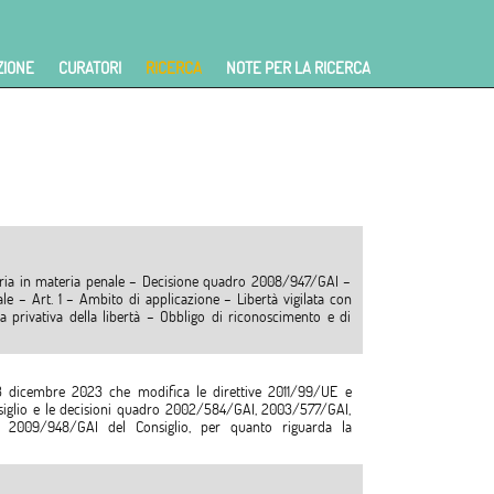
ZIONE
CURATORI
RICERCA
NOTE PER LA RICERCA
ziaria in materia penale – Decisione quadro 2008/947/GAI –
e – Art. 1 – Ambito di applicazione – Libertà vigilata con
a privativa della libertà – Obbligo di riconoscimento e di
icembre 2023 che modifica le direttive 2011/99/UE e
siglio e le decisioni quadro 2002/584/GAI, 2003/577/GAI,
2009/948/GAI del Consiglio, per quanto riguarda la