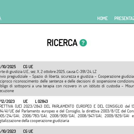
HOME
PRESENTA
RICERCA
/10/2025
CG UE
rte di giustizia U.E., sez. X, 2 ottobre 2025, causa C‑391/24, LZ
nvio pregiudiziale – Spazio di libertà, sicurezza e giustizia – Cooperazione giudi
ciproco riconoscimento delle sentenze e delle decisioni di sospensione condizional
bligo di sottoporsi a una terapia con ricovero in un istituto di custodia – Misur
ecuzione
/12/2023
UE
L 02843
RETTIVA (UE) 2023/2843 DEL PARLAMENTO EUROPEO E DEL CONSIGLIO del 13 d
14/41/UE del Parlamento europeo e del Consiglio, la direttiva 2003/8/CE del Con
05/214/GAI, 2006/783/GAI, 2008/909/GAI, 2008/947/GAI, 2009/829/GAI e 
gitalizzazione della cooperazione giudiziaria
/10/2023
CG UE