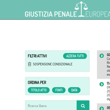
02
FILTRI ATTIVI
AZZERA TUTTI
Co
Ri
SOSPENSIONE CONDIZIONALE
Re
ob
es
ORDINA PER
13
DI
TITOLO ATTO
FONTI
DATA
20
20
di
05