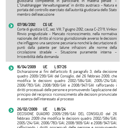
giudiziaria competente, in particolare, in materia penale” –
L’“Unabhängiger Verwaltungssenat” in diritto austriaco – Natura e
portata del controllo esercitato dall’autorità giudiziaria dello Stato
membro dell’esecuzione
07/06/2012
CG UE
Corte di giustizia U.E., sez. VIII, 7 giugno 2012, causa C-27/11, Vinkov
Rinvio pregiudiziale – Mancato riconoscimento, nella normativa
nazionale, del diritto al ricorso giurisdizionale avverso le decisioni
che infliggono una sanzione pecuniaria nonché la decurtazione di
punti dalla patente per talune infrazioni alle norme della
circolazione stradale – Situazione puramente interna –
Irricevibilità della domanda
16/04/2009
UE
L 97/26
Dichiarazione ai fini dell'articolo 8, paragrafo 3, della decisione
quadro 2009/299/GAI del Consiglio, del 26 febbraio 2009, che
modifica le decisioni quadro 2002/584/GAI, 2005/214/GAI,
2006/783/GAI, 2008/909/GAI e 2008/947/GAI rafforzando i
diritti processuali delle persone e promuovendo l'applicazione del
principio del reciproco riconoscimento alle decisioni pronunciate
in assenza dell'interessato al processo
26/02/2009
UE
L 81/24
DECISIONE QUADRO 2009/299/GAI DEL CONSIGLIO del 26
febbraio 2009 che modifica le decisioni quadro 2002/584/GAI,
2005/214/GAI, 2006/783/GAI, 2008/909/GAI e 2008/947/GAI,
rafforzando i diritti processuali delle persone e promuovendo