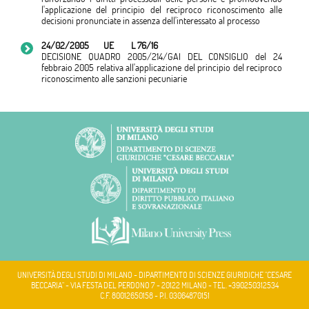
l'applicazione del principio del reciproco riconoscimento alle
decisioni pronunciate in assenza dell'interessato al processo
24/02/2005
UE
L 76/16
DECISIONE QUADRO 2005/214/GAI DEL CONSIGLIO del 24
febbraio 2005 relativa all'applicazione del principio del reciproco
riconoscimento alle sanzioni pecuniarie
UNIVERSITÀ DEGLI STUDI DI MILANO - DIPARTIMENTO DI SCIENZE GIURIDICHE "CESARE
BECCARIA" - VIA FESTA DEL PERDONO 7 - 20122 MILANO - TEL. +390250312534
C.F. 80012650158 - P.I. 03064870151