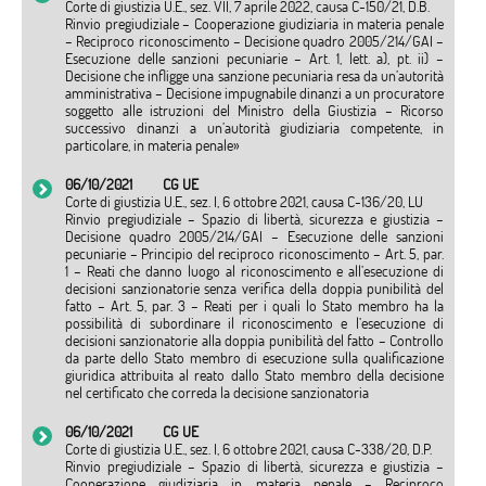
Corte di giustizia U.E., sez. VII, 7 aprile 2022, causa C-150/21, D.B.
Rinvio pregiudiziale – Cooperazione giudiziaria in materia penale
– Reciproco riconoscimento – Decisione quadro 2005/214/GAI –
Esecuzione delle sanzioni pecuniarie – Art. 1, lett. a), pt. ii) –
Decisione che infligge una sanzione pecuniaria resa da un’autorità
amministrativa – Decisione impugnabile dinanzi a un procuratore
soggetto alle istruzioni del Ministro della Giustizia – Ricorso
successivo dinanzi a un’autorità giudiziaria competente, in
particolare, in materia penale»
06/10/2021
CG UE
Corte di giustizia U.E., sez. I, 6 ottobre 2021, causa C-136/20, LU
Rinvio pregiudiziale – Spazio di libertà, sicurezza e giustizia –
Decisione quadro 2005/214/GAI – Esecuzione delle sanzioni
pecuniarie – Principio del reciproco riconoscimento – Art. 5, par.
1 – Reati che danno luogo al riconoscimento e all’esecuzione di
decisioni sanzionatorie senza verifica della doppia punibilità del
fatto – Art. 5, par. 3 – Reati per i quali lo Stato membro ha la
possibilità di subordinare il riconoscimento e l’esecuzione di
decisioni sanzionatorie alla doppia punibilità del fatto – Controllo
da parte dello Stato membro di esecuzione sulla qualificazione
giuridica attribuita al reato dallo Stato membro della decisione
nel certificato che correda la decisione sanzionatoria
06/10/2021
CG UE
Corte di giustizia U.E., sez. I, 6 ottobre 2021, causa C-338/20, D.P.
Rinvio pregiudiziale – Spazio di libertà, sicurezza e giustizia –
Cooperazione giudiziaria in materia penale – Reciproco