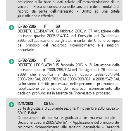
emissione sulla base di dati relativi all’immatricolazione di un
veicolo – Presa di conoscenza delle sanzioni e delle modalità di
ricorso da parte dell’interessato – Diritto ad una tutela
giurisdizionale effettiva
15/02/2016
IT
60
DECRETO LEGISLATIVO 15 febbraio 2016, n. 37. Attuazione della
decisione quadro 2005/214/GAI del Consiglio, del 24 febbraio
2005, sull'applicazione tra gli Stati membri dell'Unione europea
del principio del reciproco riconoscimento alle sanzioni
pecuniarie
15/02/2016
IT
56
DECRETO LEGISLATIVO 15 febbraio 2016, n. 31 Attuazione della
decisione quadro 2009/299/GAI del Consiglio, del 26 febbraio
2009, che modifica le decisioni quadro 2002/584/GAI,
2005/214/GAI, 2006/783/GAI, 2008/909/GAI e 2008/947/GAI,
rafforzando i diritti processuali delle persone e promuovendo
l'applicazione del principio del reciproco riconoscimento alle
decisioni pronunciate in assenza dell'interessato al processo.
14/11/2013
CG UE
Corte di giustizia U.E., Grande sezione, 14 novembre 2013, causa C-
60/12, Baláž
Cooperazione di polizia e giudiziaria in materia penale –
Decisione quadro 2005/214/GAI – Applicazione del principio del
reciproco riconoscimento alle sanzioni pecuniarie – “Autorità