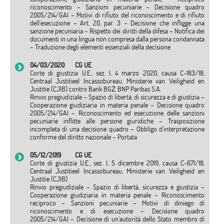
riconoscimento – Sanzioni pecuniarie – Decisione quadro
2005/214/GAI – Motivi di rifiuto del riconoscimento e di rifiuto
dell’esecuzione – Art. 20, par. 3 – Decisione che infligge una
sanzione pecuniaria – Rispetto dei diritti della difesa – Notifica dei
documenti in una lingua non compresa dalla persona condannata
– Traduzione degli elementi essenziali della decisione
04/03/2020
CG UE
Corte di giustizia U.E., sez. I, 4 marzo 2020, causa C-183/18,
Centraal Justitieel Incassobureau, Ministerie van Veiligheid en
Justitie (CJIB) contro Bank BGŻ BNP Paribas S.A.
Rinvio pregiudiziale – Spazio di libertà, di sicurezza e di giustizia –
Cooperazione giudiziaria in materia penale – Decisione quadro
2005/214/GAI – Riconoscimento ed esecuzione delle sanzioni
pecuniarie inflitte alle persone giuridiche – Trasposizione
incompleta di una decisione quadro – Obbligo d’interpretazione
conforme del diritto nazionale – Portata
05/12/2019
CG UE
Corte di giustizia U.E., sez. I, 5 dicembre 2019, causa C-671/18,
Centraal Justitieel Incassobureau, Ministerie van Veiligheid en
Justitie (CJIB)
Rinvio pregiudiziale – Spazio di libertà, sicurezza e giustizia –
Cooperazione giudiziaria in materia penale – Riconoscimento
reciproco – Sanzioni pecuniarie – Motivi di diniego di
riconoscimento e di esecuzione – Decisione quadro
2005/214/GAI – Decisione di un’autorità dello Stato membro di