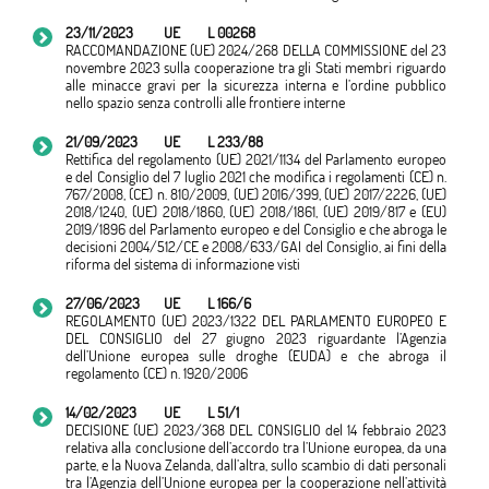
23/11/2023
UE
L 00268
RACCOMANDAZIONE (UE) 2024/268 DELLA COMMISSIONE del 23
novembre 2023 sulla cooperazione tra gli Stati membri riguardo
alle minacce gravi per la sicurezza interna e l’ordine pubblico
nello spazio senza controlli alle frontiere interne
21/09/2023
UE
L 233/88
Rettifica del regolamento (UE) 2021/1134 del Parlamento europeo
e del Consiglio del 7 luglio 2021 che modifica i regolamenti (CE) n.
767/2008, (CE) n. 810/2009, (UE) 2016/399, (UE) 2017/2226, (UE)
2018/1240, (UE) 2018/1860, (UE) 2018/1861, (UE) 2019/817 e (EU)
2019/1896 del Parlamento europeo e del Consiglio e che abroga le
decisioni 2004/512/CE e 2008/633/GAI del Consiglio, ai fini della
riforma del sistema di informazione visti
27/06/2023
UE
L 166/6
REGOLAMENTO (UE) 2023/1322 DEL PARLAMENTO EUROPEO E
DEL CONSIGLIO del 27 giugno 2023 riguardante l’Agenzia
dell’Unione europea sulle droghe (EUDA) e che abroga il
regolamento (CE) n. 1920/2006
14/02/2023
UE
L 51/1
DECISIONE (UE) 2023/368 DEL CONSIGLIO del 14 febbraio 2023
relativa alla conclusione dell’accordo tra l’Unione europea, da una
parte, e la Nuova Zelanda, dall’altra, sullo scambio di dati personali
tra l’Agenzia dell’Unione europea per la cooperazione nell’attività