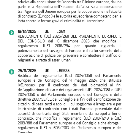
relativa alla conclusione dell’accordo tra l’Unione europea, da una
parte, e la Repubblica dell’Ecuador, dall’altra, sulla cooperazione
tra l’Agenzia dell’Unione europea per la cooperazione nell’attività
di contrasto (Europol) e le autorità ecuadoriane competenti per la
lotta contro le forme gravi di criminalità e il terrorismo
16/12/2025
UE
L 2611
REGOLAMENTO (UE) 2025/2611 DEL PARLAMENTO EUROPEO E
DEL CONSIGLIO del 16 dicembre 2025 che modifica il
regolamento (UE) 2016/794 per quanto riguarda il
potenziamento del sostegno di Europol e il rafforzamento della
cooperazione di polizia per prevenire e combattere il traffico di
migranti e la tratta di esseri umani
25/11/2025
UE
L 90925
Rettifica del regolamento (UE) 2024/1358 del Parlamento
europeo e del Consiglio, del 14 maggio 2024, che istituisce
l’«Eurodac» per il confronto dei dati biometrici ai fini
dell’applicazione efficace dei regolamenti (UE) 2024/1351 e (UE)
2024/1350 o del Parlamento europeo e del Consiglio e della
direttiva 2001/55/CE del Consiglio e ai fini dell’identificazione dei
cittadini di paesi terzi e apolidi il cui soggiorno è irregolare, e per
le richieste di confronto con i dati Eurodac presentate dalle
autorità di contrasto degli Stati membri e da Europol a fini di
contrasto, che modifica i regolamenti (UE) 2018/1240 e (UE)
2019/818 del Parlamento europeo e del Consiglio e che abroga il
regolamento (UE) n. 603/2013 del Parlamento europeo e del
Consiglio