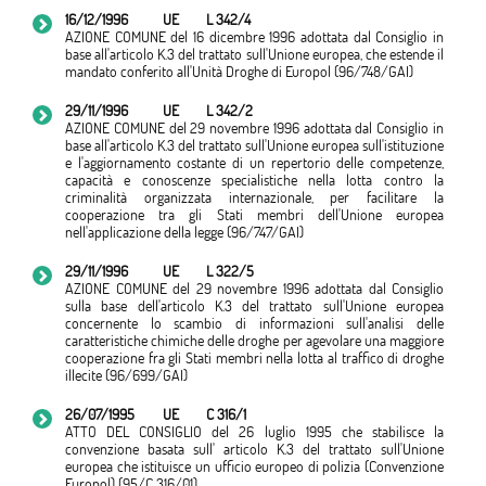
16/12/1996
UE
L 342/4
AZIONE COMUNE del 16 dicembre 1996 adottata dal Consiglio in
base all'articolo K.3 del trattato sull'Unione europea, che estende il
mandato conferito all'Unità Droghe di Europol (96/748/GAI)
29/11/1996
UE
L 342/2
AZIONE COMUNE del 29 novembre 1996 adottata dal Consiglio in
base all'articolo K.3 del trattato sull'Unione europea sull'istituzione
e l'aggiornamento costante di un repertorio delle competenze,
capacità e conoscenze specialistiche nella lotta contro la
criminalità organizzata internazionale, per facilitare la
cooperazione tra gli Stati membri dell'Unione europea
nell'applicazione della legge (96/747/GAI)
29/11/1996
UE
L 322/5
AZIONE COMUNE del 29 novembre 1996 adottata dal Consiglio
sulla base dell'articolo K.3 del trattato sull'Unione europea
concernente lo scambio di informazioni sull'analisi delle
caratteristiche chimiche delle droghe per agevolare una maggiore
cooperazione fra gli Stati membri nella lotta al traffico di droghe
illecite (96/699/GAI)
26/07/1995
UE
C 316/1
ATTO DEL CONSIGLIO del 26 luglio 1995 che stabilisce la
convenzione basata sull' articolo K.3 del trattato sull'Unione
europea che istituisce un ufficio europeo di polizia (Convenzione
Europol) (95/C 316/01)