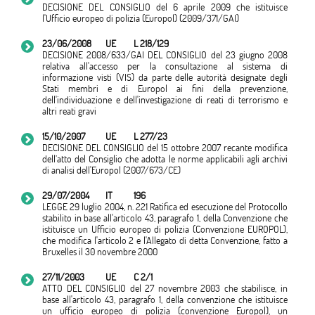
DECISIONE DEL CONSIGLIO del 6 aprile 2009 che istituisce
l'Ufficio europeo di polizia (Europol) (2009/371/GAI)
23/06/2008
UE
L 218/129
DECISIONE 2008/633/GAI DEL CONSIGLIO del 23 giugno 2008
relativa all'accesso per la consultazione al sistema di
informazione visti (VIS) da parte delle autorità designate degli
Stati membri e di Europol ai fini della prevenzione,
dell'individuazione e dell'investigazione di reati di terrorismo e
altri reati gravi
15/10/2007
UE
L 277/23
DECISIONE DEL CONSIGLIO del 15 ottobre 2007 recante modifica
dell’atto del Consiglio che adotta le norme applicabili agli archivi
di analisi dell'Europol (2007/673/CE)
29/07/2004
IT
196
LEGGE 29 luglio 2004, n. 221 Ratifica ed esecuzione del Protocollo
stabilito in base all'articolo 43, paragrafo 1, della Convenzione che
istituisce un Ufficio europeo di polizia (Convenzione EUROPOL),
che modifica l'articolo 2 e l'Allegato di detta Convenzione, fatto a
Bruxelles il 30 novembre 2000
27/11/2003
UE
C 2/1
ATTO DEL CONSIGLIO del 27 novembre 2003 che stabilisce, in
base all'articolo 43, paragrafo 1, della convenzione che istituisce
un ufficio europeo di polizia (convenzione Europol), un