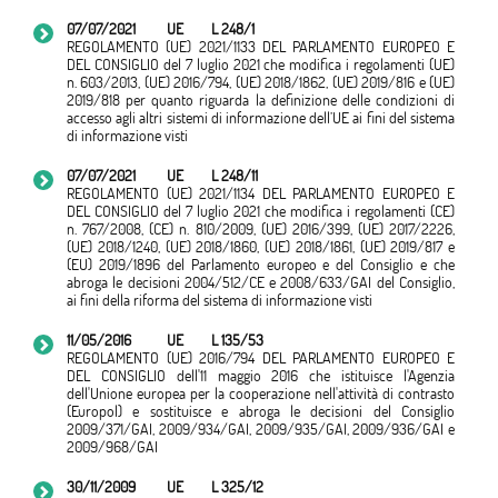
07/07/2021
UE
L 248/1
REGOLAMENTO (UE) 2021/1133 DEL PARLAMENTO EUROPEO E
DEL CONSIGLIO del 7 luglio 2021 che modifica i regolamenti (UE)
n. 603/2013, (UE) 2016/794, (UE) 2018/1862, (UE) 2019/816 e (UE)
2019/818 per quanto riguarda la definizione delle condizioni di
accesso agli altri sistemi di informazione dell’UE ai fini del sistema
di informazione visti
07/07/2021
UE
L 248/11
REGOLAMENTO (UE) 2021/1134 DEL PARLAMENTO EUROPEO E
DEL CONSIGLIO del 7 luglio 2021 che modifica i regolamenti (CE)
n. 767/2008, (CE) n. 810/2009, (UE) 2016/399, (UE) 2017/2226,
(UE) 2018/1240, (UE) 2018/1860, (UE) 2018/1861, (UE) 2019/817 e
(EU) 2019/1896 del Parlamento europeo e del Consiglio e che
abroga le decisioni 2004/512/CE e 2008/633/GAI del Consiglio,
ai fini della riforma del sistema di informazione visti
11/05/2016
UE
L 135/53
REGOLAMENTO (UE) 2016/794 DEL PARLAMENTO EUROPEO E
DEL CONSIGLIO dell'11 maggio 2016 che istituisce l'Agenzia
dell'Unione europea per la cooperazione nell'attività di contrasto
(Europol) e sostituisce e abroga le decisioni del Consiglio
2009/371/GAI, 2009/934/GAI, 2009/935/GAI, 2009/936/GAI e
2009/968/GAI
30/11/2009
UE
L 325/12