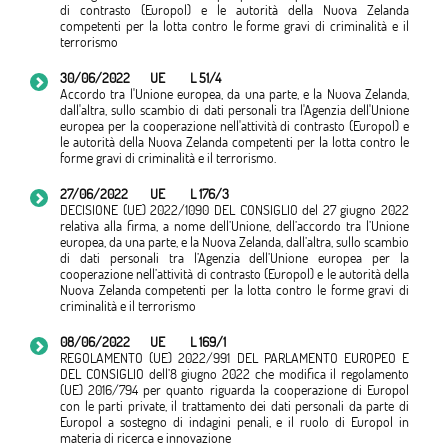
di contrasto (Europol) e le autorità della Nuova Zelanda
competenti per la lotta contro le forme gravi di criminalità e il
terrorismo
30/06/2022
UE
L 51/4
Accordo tra l'Unione europea, da una parte, e la Nuova Zelanda,
dall'altra, sullo scambio di dati personali tra l'Agenzia dell'Unione
europea per la cooperazione nell'attività di contrasto (Europol) e
le autorità della Nuova Zelanda competenti per la lotta contro le
forme gravi di criminalità e il terrorismo.
27/06/2022
UE
L 176/3
DECISIONE (UE) 2022/1090 DEL CONSIGLIO del 27 giugno 2022
relativa alla firma, a nome dell’Unione, dell’accordo tra l’Unione
europea, da una parte, e la Nuova Zelanda, dall’altra, sullo scambio
di dati personali tra l’Agenzia dell’Unione europea per la
cooperazione nell’attività di contrasto (Europol) e le autorità della
Nuova Zelanda competenti per la lotta contro le forme gravi di
criminalità e il terrorismo
08/06/2022
UE
L 169/1
REGOLAMENTO (UE) 2022/991 DEL PARLAMENTO EUROPEO E
DEL CONSIGLIO dell’8 giugno 2022 che modifica il regolamento
(UE) 2016/794 per quanto riguarda la cooperazione di Europol
con le parti private, il trattamento dei dati personali da parte di
Europol a sostegno di indagini penali, e il ruolo di Europol in
materia di ricerca e innovazione