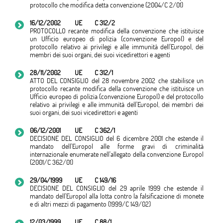
protocollo che modifica detta convenzione (2004/C 2/01)
16/12/2002
UE
C 312/2
PROTOCOLLO recante modifica della convenzione che istituisce
un Ufficio europeo di polizia (convenzione Europol) e del
protocollo relativo ai privilegi e alle immunità dell'Europol, dei
membri dei suoi organi, dei suoi vicedirettori e agenti
28/11/2002
UE
C 312/1
ATTO DEL CONSIGLIO del 28 novembre 2002 che stabilisce un
protocollo recante modifica della convenzione che istituisce un
Ufficio europeo di polizia (convenzione Europol) e del protocollo
relativo ai privilegi e alle immunità dell'Europol, dei membri dei
suoi organi, dei suoi vicedirettori e agenti
06/12/2001
UE
C 362/1
DECISIONE DEL CONSIGLIO del 6 dicembre 2001 che estende il
mandato dell'Europol alle forme gravi di criminalità
internazionale enumerate nell'allegato della convenzione Europol
(2001/C 362/01)
29/04/1999
UE
C 149/16
DECISIONE DEL CONSIGLIO del 29 aprile 1999 che estende il
mandato dell'Europol alla lotta contro la falsificazione di monete
e di altri mezzi di pagamento (1999/C 149/02)
12/03/1999
UE
C 88/1