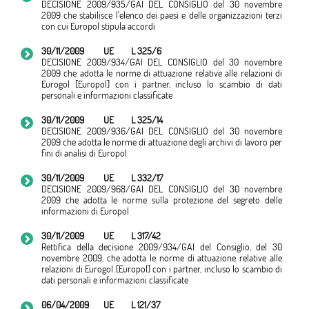
DECISIONE 2009/935/GAI DEL CONSIGLIO del 30 novembre
2009 che stabilisce l'elenco dei paesi e delle organizzazioni terzi
con cui Europol stipula accordi
30/11/2009
UE
L 325/6
DECISIONE 2009/934/GAI DEL CONSIGLIO del 30 novembre
2009 che adotta le norme di attuazione relative alle relazioni di
Eurogol [Europol] con i partner, incluso lo scambio di dati
personali e informazioni classificate
30/11/2009
UE
L 325/14
DECISIONE 2009/936/GAI DEL CONSIGLIO del 30 novembre
2009 che adotta le norme di attuazione degli archivi di lavoro per
fini di analisi di Europol
30/11/2009
UE
L 332/17
DECISIONE 2009/968/GAI DEL CONSIGLIO del 30 novembre
2009 che adotta le norme sulla protezione del segreto delle
informazioni di Europol
30/11/2009
UE
L 317/42
Rettifica della decisione 2009/934/GAI del Consiglio, del 30
novembre 2009, che adotta le norme di attuazione relative alle
relazioni di Eurogol [Europol] con i partner, incluso lo scambio di
dati personali e informazioni classificate
06/04/2009
UE
L 121/37