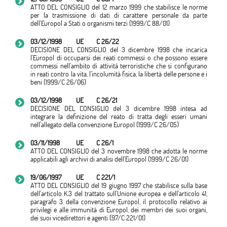
ATTO DEL CONSIGLIO del 12 marzo 1999 che stabilisce le norme
per la trasmissione di dati di carattere personale da parte
dell'Europol a Stati o organismi terzi (1999/C 88/01)
03/12/1998
UE
C 26/22
DECISIONE DEL CONSIGLIO del 3 dicembre 1998 che incarica
l'Europol di occuparsi dei reati commessi o che possono essere
commessi nell'ambito di attività terroristiche che si configurano
in reati contro la vita, l'incolumità fisica, la libertà delle persone e i
beni (1999/C 26/06)
03/12/1998
UE
C 26/21
DECISIONE DEL CONSIGLIO del 3 dicembre 1998 intesa ad
integrare la definizione del reato di tratta degli esseri umani
nell'allegato della convenzione Europol (1999/C 26/05)
03/11/1998
UE
C 26/1
ATTO DEL CONSIGLIO del 3 novembre 1998 che adotta le norme
applicabili agli archivi di analisi dell'Europol (1999/C 26/01)
19/06/1997
UE
C 221/1
ATTO DEL CONSIGLIO del 19 giugno 1997 che stabilisce sulla base
dell'articolo K.3 del trattato sull'Unione europea e dell'articolo 41,
paragrafo 3 della convenzione Europol, il protocollo relativo ai
privilegi e alle immunità di Europol, dei membri dei suoi organi,
dei suoi vicedirettori e agenti (97/C 221/01)