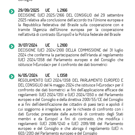
29/09/2025
UE
L 2166
DECISIONE (UE) 2025/2166 DEL CONSIGLIO del 29 settembre
2025 relativa alla conclusione dell’accordo tra l’Unione europea e
la Repubblica federativa del Brasile sulla cooperazione con e
tramite l’Agenzia dell’Unione europea per la cooperazione
nell’attività di contrasto (Europol) e la Polizia federale del Brasile
31/07/2024
UE
L 2100
DECISIONE (UE) 2024/2100 DELLA COMMISSIONE del 31 luglio
2024 che conferma la partecipazione dell'Irlanda al regolamento
(UE) 2024/1358 del Parlamento europeo e del Consiglio che
istituisce l'«Eurodac» per il confronto dei dati biometrici
14/05/2024
UE
L 1358
REGOLAMENTO (UE) 2024/1358 DEL PARLAMENTO EUROPEO E
DEL CONSIGLIO del 14 maggio 2024 che istituisce l'«Eurodac» per il
confronto dei dati biometrici ai fini dell'applicazione efficace dei
regolamenti (UE) 2024/1351 e (UE) 2024/1350 o del Parlamento
europeo e del Consiglio e della direttiva 2001/55/CE del Consiglio
e ai fini dell'identificazione dei cittadini di paesi terzi e apolidi il
cui soggiorno è irregolare, e per le richieste di confronto con i
dati Eurodac presentate dalle autorità di contrasto degli Stati
membri e da Europol a fini di contrasto, che modifica i
regolamenti (UE) 2018/1240 e (UE) 2019/818 del Parlamento
europeo e del Consiglio e che abroga il regolamento (UE) n.
603/2013 del Parlamento europeo e del Consiglio